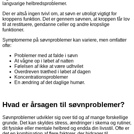
langvarige helbredsproblemer.
Der er altså ingen tvivl om, at søvn er utroligt vigtigt for
kroppens funktion. Det er gennem søvnen, at kroppen får lov
til at restituere, gendanne celler og andre kropslige
funktioner.
Symptomerne på søvnproblemer kan variere, men omfatter
ofte:
Problemer med at falde i søvn
At vågne op i løbet af natten
Følelsen af ikke at være udhvilet
Overdreven træthed i løbet af dagen
Koncentrationsproblemer
En ændring af det daglige humør.
Hvad er årsagen til søvnproblemer?
Søvnproblemer udvikler sig over tid og af mange forskellige
grunde. Det kan skyldes stress, ændringer i skema og rutiner,
dit fysiske eller mentale helbred og endda din livsstil. Ofte er
det en kombination af flere faktorer, der bidrager til