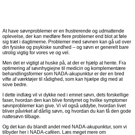
At have søvnproblemer er en frustrerende og udmattende
oplevelse, der kan medføre flere problemer end blot at føle
sig træt i dagtimerne. Problemer med søvnen kan gå ud over
din fysiske og psykiske sundhed – og søvn er generelt bare
utrolig vigtig for vores ve og vel.
Men det er vigtigt at huske på, at der er hjælp at hente. Fra
optimering af søvnhygiejne til medicin og komplementære
behandlingsformer som NADA-akupunktur er der en bred
vifte af værktøjer til rådighed, som kan hjælpe dig med at
sove bedre.
I dette indlæg vil vi dykke ned i emnet søvn, dets forskellige
faser, hvordan den kan blive forstyrret og hvilke symptomer
søvnproblemer kan give. Vi vil også uddybe, hvordan livet
bliver påvirket af dårlig søvn, og hvordan du kan få den gode
nattesøvn tilbage.
Og det kan du blandt andet med NADA-akupunktur, som vi
tilbyder her i NADA-caféen. Læs meget mere om