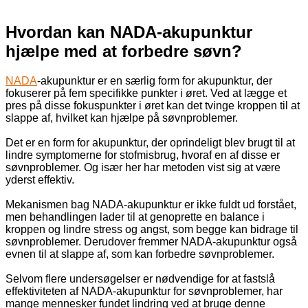
Hvordan kan NADA-akupunktur
hjælpe med at forbedre søvn?
NADA
-akupunktur er en særlig form for akupunktur, der
fokuserer på fem specifikke punkter i øret. Ved at lægge et
pres på disse fokuspunkter i øret kan det tvinge kroppen til at
slappe af, hvilket kan hjælpe på søvnproblemer.
Det er en form for akupunktur, der oprindeligt blev brugt til at
lindre symptomerne for stofmisbrug, hvoraf en af disse er
søvnproblemer. Og især her har metoden vist sig at være
yderst effektiv.
Mekanismen bag NADA-akupunktur er ikke fuldt ud forstået,
men behandlingen lader til at genoprette en balance i
kroppen og lindre stress og angst, som begge kan bidrage til
søvnproblemer. Derudover fremmer NADA-akupunktur også
evnen til at slappe af, som kan forbedre søvnproblemer.
Selvom flere undersøgelser er nødvendige for at fastslå
effektiviteten af NADA-akupunktur for søvnproblemer, har
mange mennesker fundet lindring ved at bruge denne