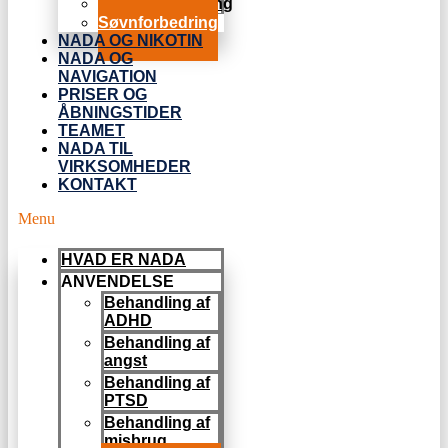
Stresshåndtering
Søvnforbedring
NADA OG NIKOTIN
NADA OG
NAVIGATION
PRISER OG
ÅBNINGSTIDER
TEAMET
NADA TIL
VIRKSOMHEDER
KONTAKT
Menu
HVAD ER NADA
ANVENDELSE
Behandling af
ADHD
Behandling af
angst
Behandling af
PTSD
Behandling af
misbrug