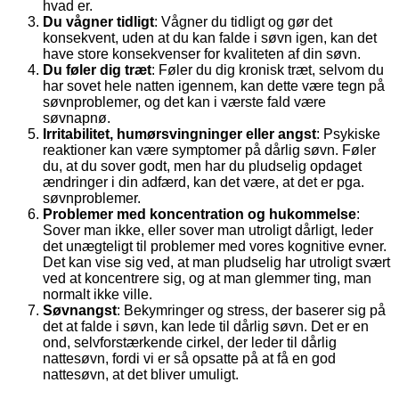
hvad er.
Du vågner tidligt
: Vågner du tidligt og gør det
konsekvent, uden at du kan falde i søvn igen, kan det
have store konsekvenser for kvaliteten af din søvn.
Du føler dig træt
: Føler du dig kronisk træt, selvom du
har sovet hele natten igennem, kan dette være tegn på
søvnproblemer, og det kan i værste fald være
søvnapnø.
Irritabilitet, humørsvingninger eller angst
: Psykiske
reaktioner kan være symptomer på dårlig søvn. Føler
du, at du sover godt, men har du pludselig opdaget
ændringer i din adfærd, kan det være, at det er pga.
søvnproblemer.
Problemer med koncentration og hukommelse
:
Sover man ikke, eller sover man utroligt dårligt, leder
det unægteligt til problemer med vores kognitive evner.
Det kan vise sig ved, at man pludselig har utroligt svært
ved at koncentrere sig, og at man glemmer ting, man
normalt ikke ville.
Søvnangst
: Bekymringer og stress, der baserer sig på
det at falde i søvn, kan lede til dårlig søvn. Det er en
ond, selvforstærkende cirkel, der leder til dårlig
nattesøvn, fordi vi er så opsatte på at få en god
nattesøvn, at det bliver umuligt.