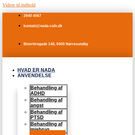
Videre til indhold
2940 4567
kontakt@nada-cafe.dk
Østerbrogade 148, 9400 Nørresundby
HVAD ER NADA
ANVENDELSE
Behandling af
ADHD
Behandling af
angst
Behandling af
PTSD
Behandling af
misbrug