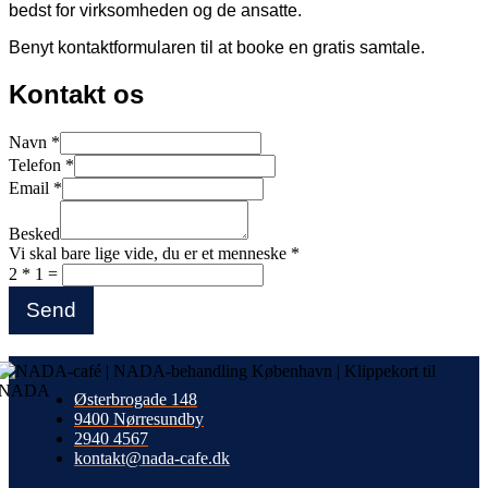
bedst for virksomheden og de ansatte.
Benyt kontaktformularen til at booke en gratis samtale.
Kontakt os
Navn
*
Telefon
*
Email
*
Besked
Vi skal bare lige vide, du er et menneske
*
2
*
1
=
Send
Østerbrogade 148
9400 Nørresundby
2940 4567
kontakt@nada-cafe.dk