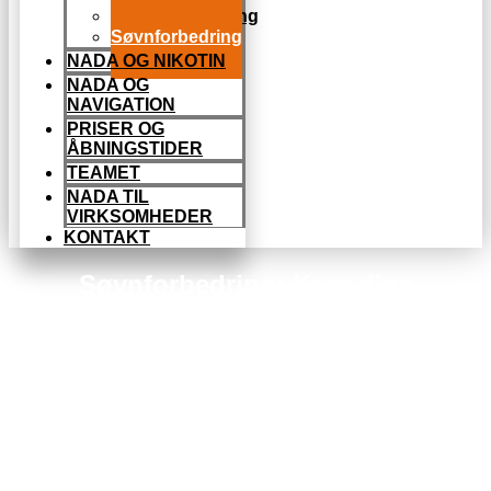
Stresshåndtering
Søvnforbedring
NADA OG NIKOTIN
NADA OG
NAVIGATION
PRISER OG
ÅBNINGSTIDER
TEAMET
NADA TIL
VIRKSOMHEDER
KONTAKT
Søvnforbedring: Kom dine
søvnproblemer til livs
med NADA-akupunktur