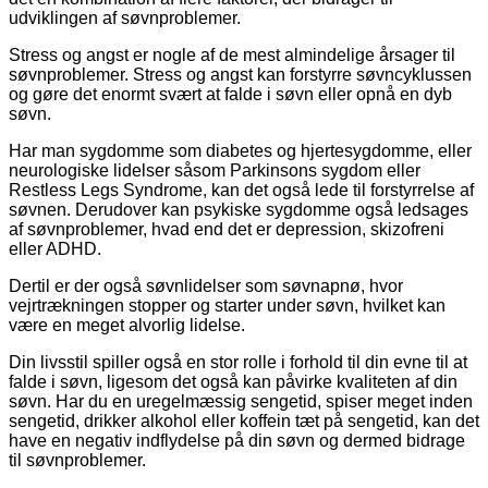
udviklingen af søvnproblemer.
Stress og angst er nogle af de mest almindelige årsager til
søvnproblemer. Stress og angst kan forstyrre søvncyklussen
og gøre det enormt svært at falde i søvn eller opnå en dyb
søvn.
Har man sygdomme som diabetes og hjertesygdomme, eller
neurologiske lidelser såsom Parkinsons sygdom eller
Restless Legs Syndrome, kan det også lede til forstyrrelse af
søvnen. Derudover kan psykiske sygdomme også ledsages
af søvnproblemer, hvad end det er depression, skizofreni
eller ADHD.
Dertil er der også søvnlidelser som søvnapnø, hvor
vejrtrækningen stopper og starter under søvn, hvilket kan
være en meget alvorlig lidelse.
Din livsstil spiller også en stor rolle i forhold til din evne til at
falde i søvn, ligesom det også kan påvirke kvaliteten af din
søvn. Har du en uregelmæssig sengetid, spiser meget inden
sengetid, drikker alkohol eller koffein tæt på sengetid, kan det
have en negativ indflydelse på din søvn og dermed bidrage
til søvnproblemer.