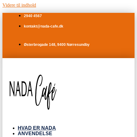
Videre til indhold
2940 4567
kontakt@nada-cafe.dk
Østerbrogade 148, 9400 Nørresundby
HVAD ER NADA
ANVENDELSE