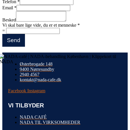
Telefon
*
Email
*
Besked
Vi skal bare lige vide, du er et menneske
*
=
Send
Østerbrogade 148
9400 Nørresundby
2940 4567
kontakt@nada-cafe.dk
Facebook
Instagram
VI TILBYDER
NADA CAFÉ
NADA TIL VIRKSOMHEDER