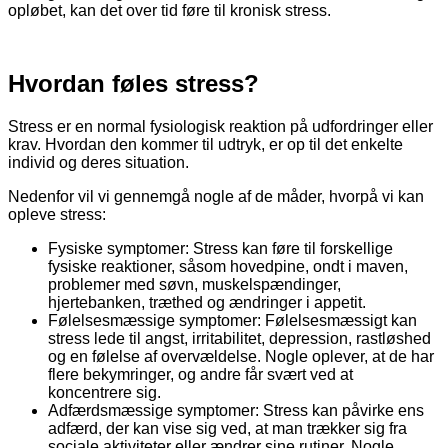
opløbet, kan det over tid føre til kronisk stress.
Hvordan føles stress?
Stress er en normal fysiologisk reaktion på udfordringer eller
krav. Hvordan den kommer til udtryk, er op til det enkelte
individ og deres situation.
Nedenfor vil vi gennemgå nogle af de måder, hvorpå vi kan
opleve stress:
Fysiske symptomer: Stress kan føre til forskellige
fysiske reaktioner, såsom hovedpine, ondt i maven,
problemer med søvn, muskelspændinger,
hjertebanken, træthed og ændringer i appetit.
Følelsesmæssige symptomer: Følelsesmæssigt kan
stress lede til angst, irritabilitet, depression, rastløshed
og en følelse af overvældelse. Nogle oplever, at de har
flere bekymringer, og andre får svært ved at
koncentrere sig.
Adfærdsmæssige symptomer: Stress kan påvirke ens
adfærd, der kan vise sig ved, at man trækker sig fra
sociale aktiviteter eller ændrer sine rutiner. Nogle