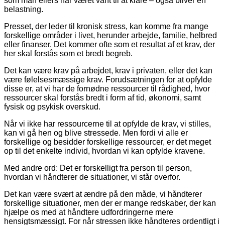
som man ellers har været vant til at klare – også bliver en
belastning.
Presset, der leder til kronisk stress, kan komme fra mange
forskellige områder i livet, herunder arbejde, familie, helbred
eller finanser. Det kommer ofte som et resultat af et krav, der
her skal forstås som et bredt begreb.
Det kan være krav på arbejdet, krav i privaten, eller det kan
være følelsesmæssige krav. Forudsætningen for at opfylde
disse er, at vi har de fornødne ressourcer til rådighed, hvor
ressourcer skal forstås bredt i form af tid, økonomi, samt
fysisk og psykisk overskud.
Når vi ikke har ressourcerne til at opfylde de krav, vi stilles,
kan vi gå hen og blive stressede. Men fordi vi alle er
forskellige og besidder forskellige ressourcer, er det meget
op til det enkelte individ, hvordan vi kan opfylde kravene.
Med andre ord: Det er forskelligt fra person til person,
hvordan vi håndterer de situationer, vi står overfor.
Det kan være svært at ændre på den måde, vi håndterer
forskellige situationer, men der er mange redskaber, der kan
hjælpe os med at håndtere udfordringerne mere
hensigtsmæssigt. For når stressen ikke håndteres ordentligt i