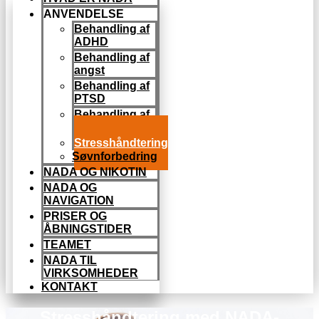
ANVENDELSE
Behandling af
ADHD
Behandling af
angst
Behandling af
PTSD
Behandling af
misbrug
Stresshåndtering
Søvnforbedring
NADA OG NIKOTIN
NADA OG
NAVIGATION
PRISER OG
ÅBNINGSTIDER
TEAMET
NADA TIL
VIRKSOMHEDER
KONTAKT
Stresshåndtering med NADA-