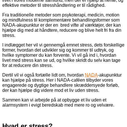
livet i vores moderne samfund, men der er hjælp at hente, og
effektive metoder til stresshåndtering er til rådighed.
Fra traditionelle metoder som psykoterapi, medicin, motion
og mindfulness til komplementære behandlingsformer som
NADA-akupunktur er der en bred vifte af værktøjer, der kan
hjælpe dig med at håndtere, reducere og blive helt fri fra din
stress.
I indlægget her vil vi gennemgå emnet stress, dets forskellige
former, hvordan det udvikler sig og kommer til udtryk, og
hvilke symptomer du kan forvente. Vi vil gå ind i, hvordan
livet med stress kan se ud, og hvilke skridt du selv kan tage
for at reducere din stress.
Dertil vil vi også fortælle lidt om, hvordan
NADA
-akupunktur
kan hjælpe på stress. Her i NADA-caféen tilbyder vores
engagerede og dygtige behandlere skræddersyede forløb,
der kan hjælpe dig videre mod et liv uden stress.
Sammen kan vi arbejde på at opbygge et liv uden et
alarmsystem i evigt beredskab med mere ro og velvære.
Hvad er stress?