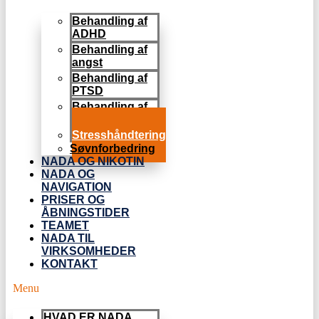
Behandling af
ADHD
Behandling af
angst
Behandling af
PTSD
Behandling af
misbrug
Stresshåndtering
Søvnforbedring
NADA OG NIKOTIN
NADA OG
NAVIGATION
PRISER OG
ÅBNINGSTIDER
TEAMET
NADA TIL
VIRKSOMHEDER
KONTAKT
Menu
HVAD ER NADA