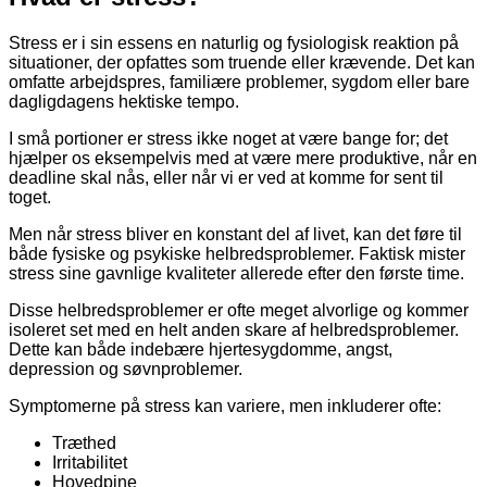
Stress er i sin essens en naturlig og fysiologisk reaktion på
situationer, der opfattes som truende eller krævende. Det kan
omfatte arbejdspres, familiære problemer, sygdom eller bare
dagligdagens hektiske tempo.
I små portioner er stress ikke noget at være bange for; det
hjælper os eksempelvis med at være mere produktive, når en
deadline skal nås, eller når vi er ved at komme for sent til
toget.
Men når stress bliver en konstant del af livet, kan det føre til
både fysiske og psykiske helbredsproblemer. Faktisk mister
stress sine gavnlige kvaliteter allerede efter den første time.
Disse helbredsproblemer er ofte meget alvorlige og kommer
isoleret set med en helt anden skare af helbredsproblemer.
Dette kan både indebære hjertesygdomme, angst,
depression og søvnproblemer.
Symptomerne på stress kan variere, men inkluderer ofte:
Træthed
Irritabilitet
Hovedpine