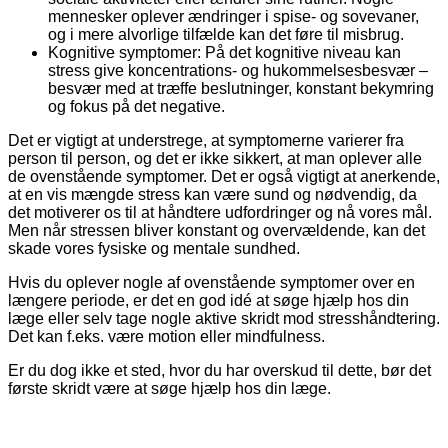
mennesker oplever ændringer i spise- og sovevaner,
og i mere alvorlige tilfælde kan det føre til misbrug.
Kognitive symptomer: På det kognitive niveau kan
stress give koncentrations- og hukommelsesbesvær –
besvær med at træffe beslutninger, konstant bekymring
og fokus på det negative.
Det er vigtigt at understrege, at symptomerne varierer fra
person til person, og det er ikke sikkert, at man oplever alle
de ovenstående symptomer. Det er også vigtigt at anerkende,
at en vis mængde stress kan være sund og nødvendig, da
det motiverer os til at håndtere udfordringer og nå vores mål.
Men når stressen bliver konstant og overvældende, kan det
skade vores fysiske og mentale sundhed.
Hvis du oplever nogle af ovenstående symptomer over en
længere periode, er det en god idé at søge hjælp hos din
læge eller selv tage nogle aktive skridt mod stresshåndtering.
Det kan f.eks. være motion eller mindfulness.
Er du dog ikke et sted, hvor du har overskud til dette, bør det
første skridt være at søge hjælp hos din læge.