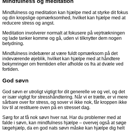
Mindfulness og meditation
Mindfulness og meditation kan hjælpe med at styrke dit fokus
og din kropslige opmærksomhed, hvilket kan hjælpe med at
reducere stress og angst.
Meditation involverer normalt at fokusere på vejrtrækningen
og lade tanker komme og gå, uden vi tilknytter dem nogen
betydning.
Mindfulness indebærer at være fuldt opmærksom på det
indeværende øjeblik, hvilket kan hjælpe med at håndtere
bekymringer om fremtiden eller afholde os fra at dvæle ved
fortiden.
God søvn
God søvn er utroligt vigtigt for dit generelle ve og vel, og det
er især vigtigt for stresshåndtering. Når vi er trætte, er vi mere
sårbare over for stress, og sover vi ikke nok, får kroppen ikke
lov til at restituere oven på en stresset dag.
Sørg for at få nok søvn hver nat. Har du problemer med at
falde i søvn, kan mindfulness hjælpe – overvej også at søge
lægehjælp, da en god nats søvn måske kan hjælpe dig helt